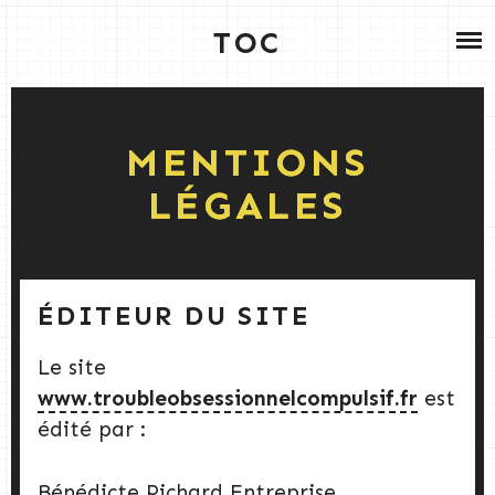
Skip
GUÉRIR DU TOC
TOC
to
content
TON GUIDE GRATUIT
MENTIONS
QUI SUIS-JE?
LÉGALES
CONTACT
ÉDITEUR DU SITE
Le site
www.troubleobsessionnelcompulsif.fr
est
édité par :
Bénédicte Pichard Entreprise